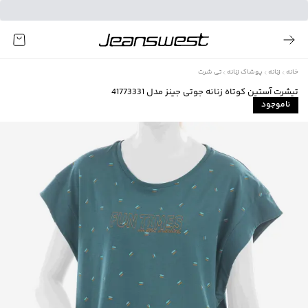
خانه
زنانه
پوشاک زنانه
تی شرت
تیشرت آستین کوتاه زنانه جوتی جینز مدل 41773331
ناموجود