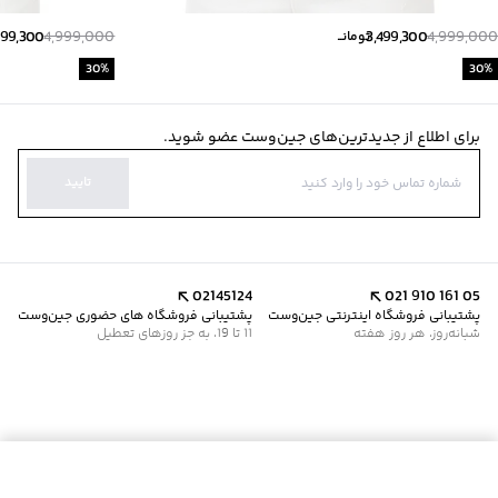
499,300
4,999,000
3,499,300
4,999,000
تومانــ
30
%
30
%
برای اطلاع از جدیدترین‌های جین‌وست عضو شوید.
تایید
02145124
021 910 161 05
پشتیبانی فروشگاه اینترنتی جین‌وست
پشتیبانی فروشگاه های حضوری جین‌وست
شبانه‌روز، هر روز هفته
11 تا 19، به جز روزهای تعطیل
موجود شد خبرم کن