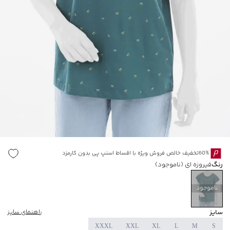
60%تخفیف خالص فروش ویژه با اقساط اسنپ پی بدون کارمزد
رنگ
فیروزه ای
(ناموجود)
ناموجود
سایز
راهنمای سایز
XXXL
XXL
XL
L
M
S