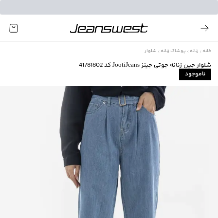
خانه
زنانه
پوشاک زنانه
شلوار
شلوار جین زنانه جوتی جینز JootiJeans کد 41781802
ناموجود