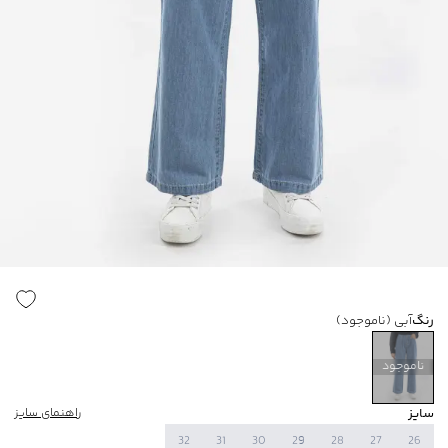
رنگ
آبی
(ناموجود)
ناموجود
سایز
راهنمای سایز
32
31
30
29
28
27
26