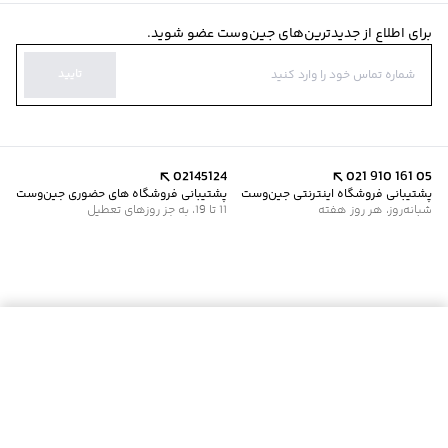
برای اطلاع از جدیدترین‌های جین‌وست عضو شوید.
تایید
02145124
021 910 161 05
پشتیبانی فروشگاه اینترنتی جین‌وست
پشتیبانی فروشگاه های حضوری جین‌وست
شبانه‌روز، هر روز هفته
11 تا 19، به جز روزهای تعطیل
موجود شد خبرم کن