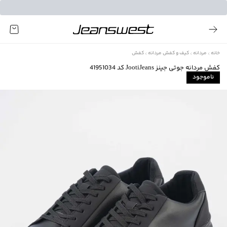
خانه
مردانه
کیف و کفش مردانه
کفش
کفش مردانه جوتی جینز JootiJeans کد 41951034
ناموجود