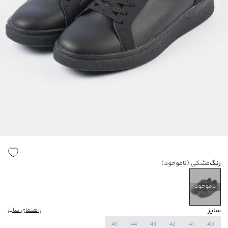
رنگ
مشکی
(ناموجود)
ناموجود
سایز
راهنمای سایز
45
44
43
42
41
40