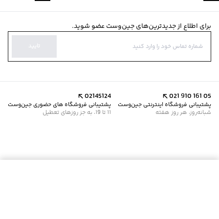
برای اطلاع از جدیدترین‌های جین‌وست عضو شوید.
تایید
02145124
021 910 161 05
پشتیبانی فروشگاه اینترنتی جین‌وست
پشتیبانی فروشگاه های حضوری جین‌وست
شبانه‌روز، هر روز هفته
11 تا 19، به جز روزهای تعطیل
موجود شد خبرم کن