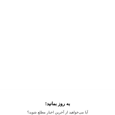
به روز بمانید!
Application error: a
client
-side exception has occurred while loading
آیا می‌خواهید از آخرین اخبار مطلع شوید؟