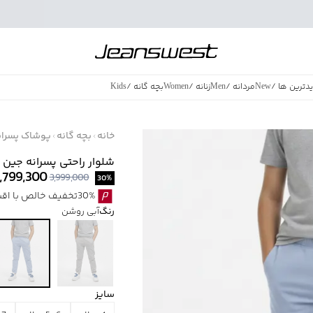
دترین ها
/
New
مردانه
/
Men
زنانه
/
Women
بچه گانه
/
Kids
فروش ویژه
/
azing Sales
خانه
بچه گانه
پوشاک پسران
شلوار راحتی پسرانه جین وست 
,799,300
3,999,000
30
%
30%تخفیف خالص با اقساط اسنپ پی بدون کارمزد
رنگ
آبی روشن
سایز