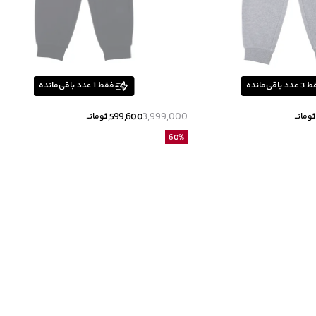
ط
3
عدد باقی‌مانده
فقط
1
عدد باقی‌مانده
1,599,600
3,999,000
تومانــ
تومانــ
60
%