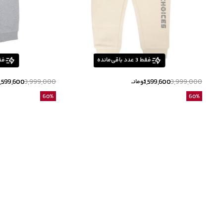
فقط
3
عدد باقی‌مانده
فق
1,599,600
3,999,000
1,599,600
3,999,000
تومانــ
60
%
60
%