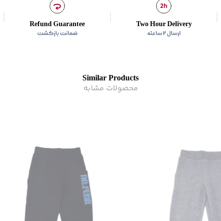
سایر توضیحات
:
کمر و دمپا
برند
:
جین وست
Refund Guarantee
Two Hour Delivery
نوع جیب
:
دو جیب مورب در 
ارسال ۲ ساعته
ضمانت بازگشت
زیر گروه
:
شلوار
Similar Products
محصولات مشابه