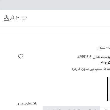
Am
ه
شلوار
مدل 42551513
2
تومانــ
راهنمای سایز