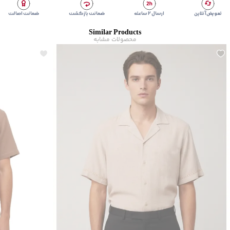
مناسب برای
:
آقایان
تعویض آنلاین
ارسال ۲ ساعته
ضمانت بازگشت
ضمانت اصالت
مناسب برای فصول
:
چهار فصل
Similar Products
سایر توضیحات
:
سرآستین دکمه‌دار، کات هلالی، جنس 88% پلی‌استر، 12%
محصولات مشابه
نایلون
برند
:
جوتی جینز
زیر گروه
:
پیراهن
شیوه‌برش
:
Relaxed fit