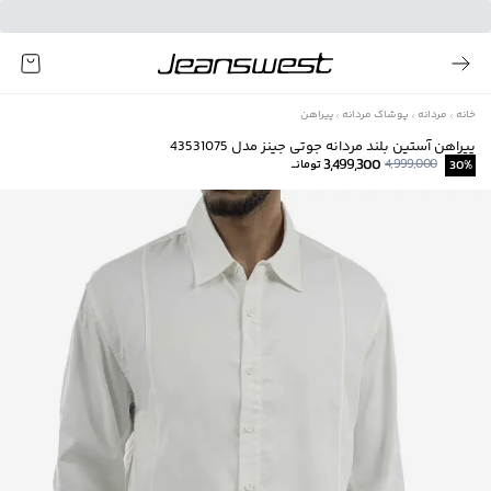
خانه
مردانه
پوشاک مردانه
پیراهن
پیراهن آستین بلند مردانه جوتی جینز مدل 43531075
3,499,300
4,999,000
%
30
تومانــ