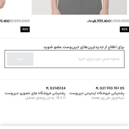
99,400
10,999,000
5,999,400
9,999,000
تومانــ
40
%
40
%
برای اطلاع از جدیدترین‌های جین‌وست عضو شوید.
تایید
02145124
021 910 161 05
پشتیبانی فروشگاه اینترنتی جین‌وست
پشتیبانی فروشگاه های حضوری جین‌وست
شبانه‌روز، هر روز هفته
11 تا 19، به جز روزهای تعطیل