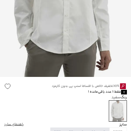
30%تخفیف خالص با اقساط اسنپ پی بدون کارمزد
فقط
1
عدد باقی‌مانده
!
1
!
رنگ
سفید
سایز
راهنمای سایز