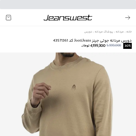
خانه
مردانه
پوشاک مردانه
دورس
دورس مردانه جوتی جینز JootiJeans کد 43571361
4,199,300
5,999,000
%
30
تومانــ