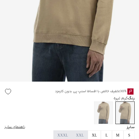
30%تخفیف خالص با اقساط اسنپ پی بدون کارمزد
رنگ
کرم تیره
سایز
راهنمای سایز
XXXL
XXL
XL
L
M
S