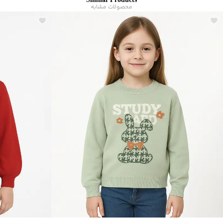
Similar Products
مناسب برای فصول
:
سرد
محصولات مشابه
سایر توضیحات
:
پارچه کشی، جنس پارچه ترکیبی از 52% اکریلیک، 30%
پلی‎‌استر و 18% پلی‌آمید
برند
:
جین وست
نوع
:
سویشرت
زیر گروه
:
پلیور