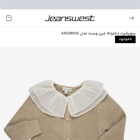
سویشرت دخترانه جین وست مدل 43629560
ناموجود