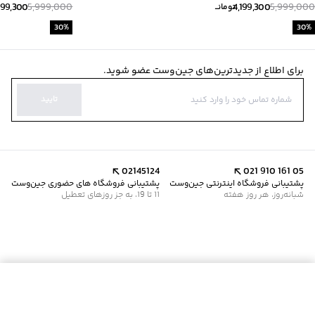
199,300
5,999,000
4,199,300
5,999,000
تومانــ
30
%
30
%
برای اطلاع از جدیدترین‌های جین‌وست عضو شوید.
تایید
02145124
021 910 161 05
پشتیبانی فروشگاه اینترنتی جین‌وست
پشتیبانی فروشگاه های حضوری جین‌وست
شبانه‌روز، هر روز هفته
11 تا 19، به جز روزهای تعطیل
موجود شد خبرم کن