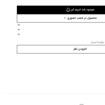
موجود شد خبرم کن
محصول در شعب حضوری
43950
همراه جعبه عینک، دستمال تمیز کننده
برند جوتی جینز
ویژگی محصول شیشه آفتابی
 نشده است.
ستمال تمیز کننده
افزودن نظر
بی با قابلیت جدا شدن از فریم اصلی
فاده به صورت عینک آفتابی و معمولی، جنس قاب اصلی فریم کائوچو و