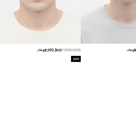
5,599,300
7,999,000
تومانــ
تومانــ
30
%