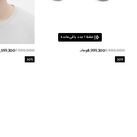
فقط
1
عدد باقی‌مانده
5,599,300
7,999,000
6,999,300
9,999,000
تومانــ
30
%
30
%