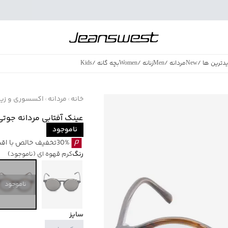
دترین ها
/
New
مردانه
/
Men
زنانه
/
Women
بچه گانه
/
Kids
فروش ویژه
/
azing Sales
خانه
مردانه
اکسسوری و زیور
عینک آفتابی مردانه جوتی جینز
ناموجود
30%تخفیف خالص با اقساط اسنپ پی بدون کارمزد
رنگ
کرم قهوه ای
(ناموجود)
ناموجود
سایز