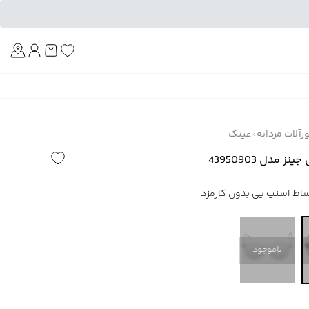
Am
آلات مردانه
عینک
 مدل 43950903
ناموجود