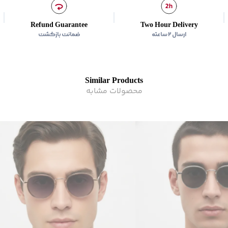
جنس فریم آفتابی از فلز است
برند
:
جوتی جینز
Refund Guarantee
Two Hour Delivery
زیر گروه
:
عینک
ارسال ۲ ساعته
ضمانت بازگشت
Similar Products
محصولات مشابه