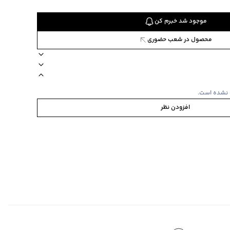
موجود شد خبرم کن
محصول در شعب حضوری
43970
ای
تعداد در هر بسته 1 عدد
مناسب برای بانوان
 نشده است.
افزودن نظر
ه شده، قفل از جنس فلز رنگ ثابت