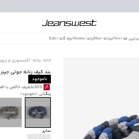
دترین ها
/
New
مردانه
/
Men
زنانه
/
Women
بچه گانه
/
Kids
فروش ویژه
/
azing Sales
خانه
زنانه
اکسسوری و زیورآل
بند کیف زنانه جوتی جینز JootiJeans کد 43970622
ناموجود
30%تخفیف خالص با اقساط اسنپ پی بدون کارمزد
رنگ
آبی
(ناموجود)
ناموجود
ناموجود
سایز