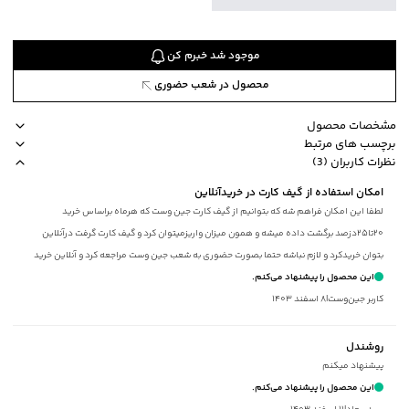
موجود شد خبرم کن
محصول در شعب حضوری
مشخصات محصول
برچسب های مرتبط
کد محصول
:
44791703J-8185-S
نظرات کاربران (3)
یقه
:
برگردان
طرح ساده
ضخامت متوسط
مناسب برای فصول سرد
برند جوتی جینز
امکان استفاده از گیف کارت در خریدآنلاین
آستین
:
بلند
لطفا این امکان فراهم شه که بتوانیم از گیف کارت جین وست که هرماه براساس خرید
طرح
:
ساده
۲۰تا۲۵دزصد برگشت داده میشه و همون میزان واریزمیتوان کرد و گیف کارت گرفت درآنلاین
جنس پارچه
:
اکریلیک
بتوان خریدکرد و لازم نباشه حتما بصورت حضوری به شعب جین وست مراجعه کرد و آنلاین خرید
استایل
:
Fit (متناسب)
اقابل استفاده باشه
این محصول را پیشنهاد می‌کنم.
ضخامت
:
متوسط
کاربر جین‌وست
|
۸ اسفند ۱۴۰۳
نوع شستشو
:
دستی/ماشینی
نحوه شستشو
:
به صورت مجزا یا با رنگ‌های مشابه
روشندل
ماکزیمم دمای شستشو
:
30 درجه سانتی‌گراد
پیشنهاد میکنم
ماکزیمم دمای اتوکشی
:
110 درجه سانتی‌گراد
این محصول را پیشنهاد می‌کنم.
مناسب برای
:
بانوان