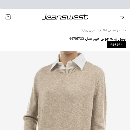
خانه
زنانه
پوشاک زنانه
پلیور و ژاکت
پلیور زنانه جوتی جینز مدل 44791703
ناموجود