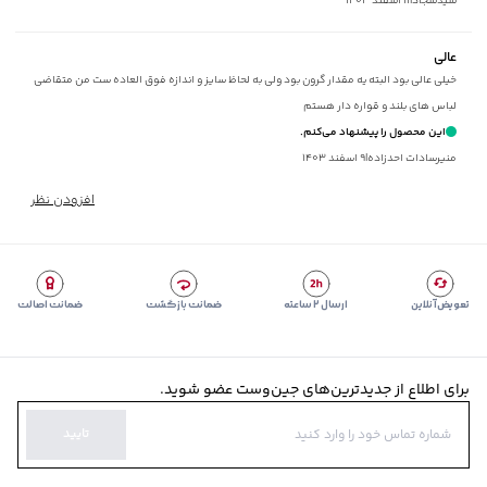
سیدسجاد
|
۱۱ اسفند ۱۴۰۳
مناسب برای فصول
:
سرد
سایر توضیحات
:
دارای تکه‌دوزی، جنس 40% اکریلیک، 30% پلی‌استر، 30%
عالی
نایلون
خیلی عالی بود البته یه مقدار گرون بود ولی به لحاظ سایز و اندازه فوق العاده ست من متقاضی
برند
:
جوتی جینز
لباس های بلند و قواره دار هستم
اطلاعات مدل
:
مدل با قد 173 سانتی‌متر و وزن 51 کیلوگرم و سایز S پوشیده
این محصول را پیشنهاد می‌کنم.
است.
منيرسادات احدزاده
|
۹ اسفند ۱۴۰۳
زیر گروه
:
پلیور
شیوه‌برش
:
Regular fit
افزودن نظر
تعویض آنلاین
ارسال ۲ ساعته
ضمانت بازگشت
ضمانت اصالت
برای اطلاع از جدیدترین‌های جین‌وست عضو شوید.
تایید