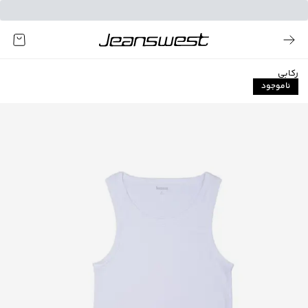
رکابی
ناموجود