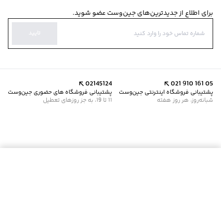
برای اطلاع از جدیدترین‌های جین‌وست عضو شوید.
تایید
02145124
021 910 161 05
پشتیبانی فروشگاه اینترنتی جین‌وست
پشتیبانی فروشگاه های حضوری جین‌وست
شبانه‌روز، هر روز هفته
11 تا 19، به جز روزهای تعطیل
موجود شد خبرم کن