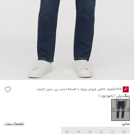
70%تخفیف خالص فروش ویژه با اقساط اسنپ پی بدون کارمزد
رنگ
نیلی
(ناموجود)
ناموجود
سایز
راهنمای سایز
38
36
34
32
31
30