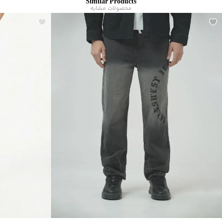
Similar Products
مناسب برای فصول
:
چهار فصل
محصولات مشابه
سایر توضیحات
:
جنس پارچه از 67.3% نخ‌پنبه، 30.3 پلی‌استر، 1.4% الاستان، 1%
ویسکوز
برند
:
جین وست
مناسب برای
:
آقايان
نوع جیب
:
دو جیب مورب در جلو، دو جیب پاکتی در پشت
زیر گروه
:
شلوار