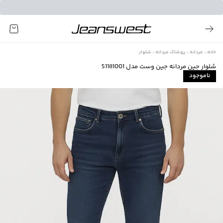
خانه
مردانه
پوشاک مردانه
شلوار
شلوار جين مردانه جين وست مدل 51181001
ناموجود