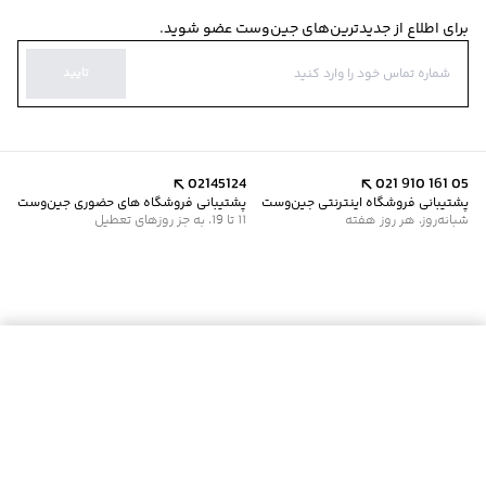
برای اطلاع از جدیدترین‌های جین‌وست عضو شوید.
تایید
02145124
021 910 161 05
پشتیبانی فروشگاه اینترنتی جین‌وست
پشتیبانی فروشگاه های حضوری جین‌وست
شبانه‌روز، هر روز هفته
11 تا 19، به جز روزهای تعطیل
موجود شد خبرم کن