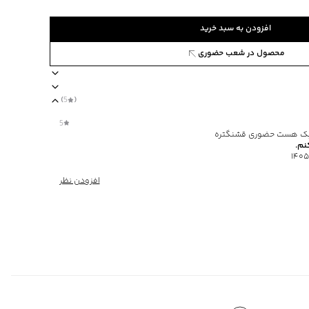
افزودن به سبد خرید
محصول در شعب حضوری
)
5
(
 رنگ‌های مشابه
برند جین وست
نحوه بسته‌شدن دکمه
نوع شستشو دستی
5
سبک هست حضوری قشنگتره
نم.
افزودن نظر
یا با رنگ‌های مشابه
‌گراد
‌گراد