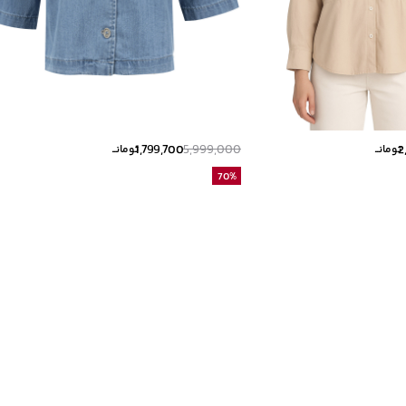
1,799,700
5,999,000
2
تومانــ
تومانــ
70
%