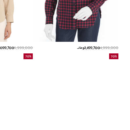
,099,700
6,999,000
1,499,700
4,999,000
تومانــ
70
%
70
%