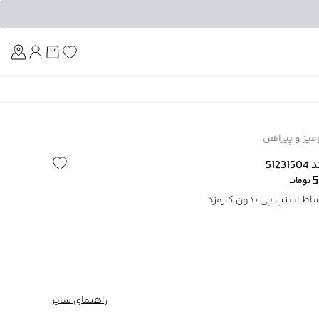
Am
یز و پیراهن
51
5
تومانــ
راهنمای سایز