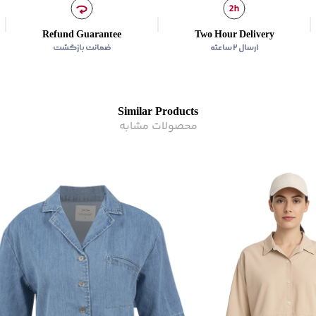
مناسب برای فصول
:
گرم
سایر توضیحات
:
85 % لیوسل 15 % نایلون
Refund Guarantee
Two Hour Delivery
برند
:
جین وست
ارسال ۲ ساعته
ضمانت بازگشت
زیر گروه
:
شومیز و پیراهن
Similar Products
محصولات مشابه