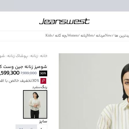
دترین ها
/
New
مردانه
/
Men
زنانه
/
Women
بچه گانه
/
Kids
فروش ویژه
/
azing Sales
خانه
زنانه
پوشاک زنانه
شوم
شومیز زنانه جین وست کد 231504
,599,300
7,999,000
30
%
30%تخفیف خالص با اقساط اسنپ پی بدون کارمزد
رنگ
سفید
سایز