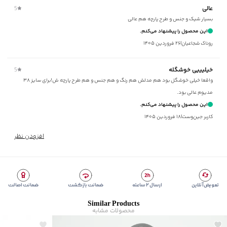
عالی
5
برند
:
جوتی جینز
بسیار شیک و جنس و طرح پارچه هم عالی
زیر گروه
:
بلوز
این محصول را پیشنهاد می‌کنم.
شیوه‌برش
:
Regular fit
روناک شجاعيان
|
۲۶ فروردین ۱۴۰۵
خیلیییی خوشگله
5
واقعا خیلی خوشگل بود هم مدلش هم رنگ و هم جنس و هم طرح پارچه ش!برای سایز ۳۸
مدیوم عالی بود.
این محصول را پیشنهاد می‌کنم.
کاربر جین‌وست
|
۱۸ فروردین ۱۴۰۵
افزودن نظر
تعویض آنلاین
ارسال ۲ ساعته
ضمانت بازگشت
ضمانت اصالت
Similar Products
محصولات مشابه