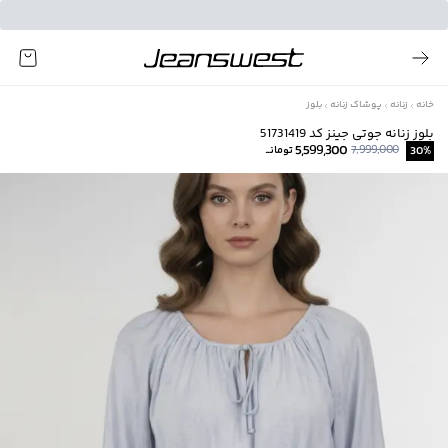
خانه
زنانه
پوشاک زنانه
بلوز
بلوز زنانه جوتی جینز کد 51731419
5,599,300
7,999,000
%
30
تومانــ