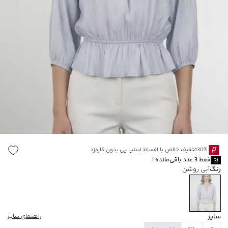
30%تخفیف خالص با اقساط اسنپ پی بدون کارمزد
فقط
3
عدد باقی‌مانده
!
3
!
رنگ
آبی روشن
سایز
راهنمای سایز