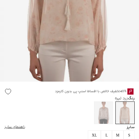
40%تخفیف خالص با اقساط اسنپ پی بدون کارمزد
رنگ
زرد تیره
سایز
راهنمای سایز
XL
L
M
S