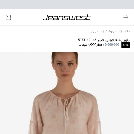
خانه
زنانه
پوشاک زنانه
بلوز
بلوز زنانه جوتی جینز کد 51731421
5,999,400
9,999,000
%
40
تومانــ