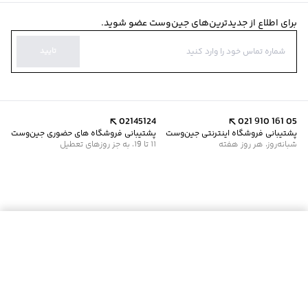
برای اطلاع از جدیدترین‌های جین‌وست عضو شوید.
تایید
02145124
021 910 161 05
پشتیبانی فروشگاه اینترنتی جین‌وست
پشتیبانی فروشگاه های حضوری جین‌وست
شبانه‌روز، هر روز هفته
11 تا 19، به جز روزهای تعطیل
موجود شد خبرم کن