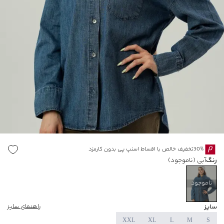
30%تخفیف خالص با اقساط اسنپ پی بدون کارمزد
رنگ
آبی
(ناموجود)
ناموجود
سایز
راهنمای سایز
XXL
XL
L
M
S