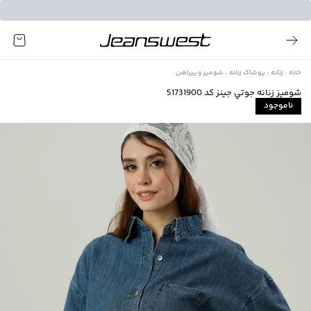
خانه
زنانه
پوشاک زنانه
شومیز و پیراهن
شوميز زنانه جوتي جينز كد 51731900
ناموجود