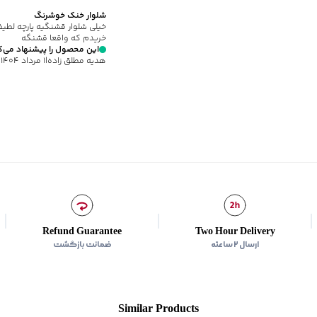
مناسب برای فصول
:
چهار 
شلوار خنک خوشرنگ
سایر توضیحات
:
کمر کشی همراه
خیلی شلوار قشنگیه پارچه لط
برند
:
جوتی جینز
خریدم که واقعا قشنگه
این محصول را پیشنهاد می‌ک
نوع جیب
:
دو جیب مورب در 
هديه مطلق زاده
|
۱ مرداد ۱۴۰۴
زیر گروه
:
شلوار
شیوه‌برش
:
Wide leg
Refund Guarantee
Two Hour Delivery
ارسال ۲ ساعته
ضمانت بازگشت
Similar Products