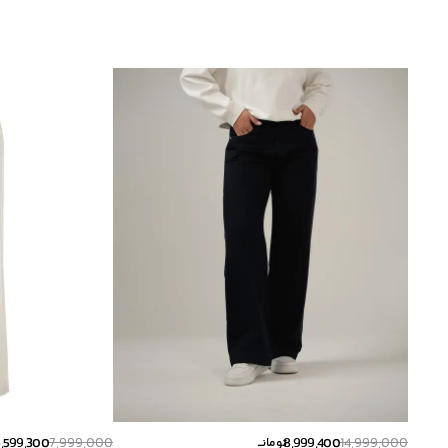
5,599,300
7,999,000
8,999,400
14,999,000
تومانــ