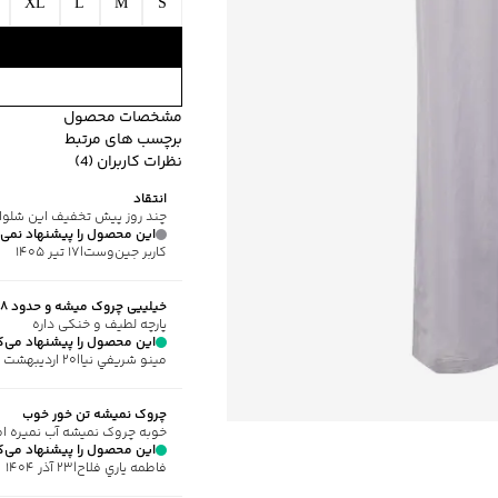
XL
L
M
S
مشخصات محصول
برچسب های مرتبط
کد محصول
:
27J-8000-XL
نظرات کاربران (4)
طرح
:
ساده
طرح ساده
مناسب برای ف
انتقاد
جنس پارچه
:
ویسکوز
چند روز پیش تخفیف این شلوار ۵۰ درصد بود خواستم بخرم برداشتید تخفیف رو کردید ۳۰ 
نحوه بسته‌شدن
:
کشی
این محصول را پیشنهاد نمی‌
کاربر جین‌وست
|
۱۷ تیر ۱۴۰۵
جیب
:
دارد
استایل
:
Loose Fit (آزاد)
خیلییی چروک میشه و حدود ۸-۹ سانت ابرفت داشت
ارتفاع فاق
:
بلند (+30)
پارچه لطیف و خنکی داره
ضخامت
:
کم
این محصول را پیشنهاد می‌ک
مينو شريفي نيا
|
۲۰ اردیبهشت ۱۴۰۵
نوع شستشو
:
دستی/ماشین
نحوه شستشو
:
به صورت مجز
چروک نمیشه تن خور خوب
ماکزیمم دمای شستشو
:
30 درجه سانتی
خوبه چروک نمیشه آب نمیره اما
ماکزیمم دمای اتوکشی
:
110 درجه سانتی
این محصول را پیشنهاد می‌ک
فاطمه ياري فلاح
|
۲۳ آذر ۱۴۰۴
ویژگی محصول
:
جنس الیاف: 70% ویسکوز، 30