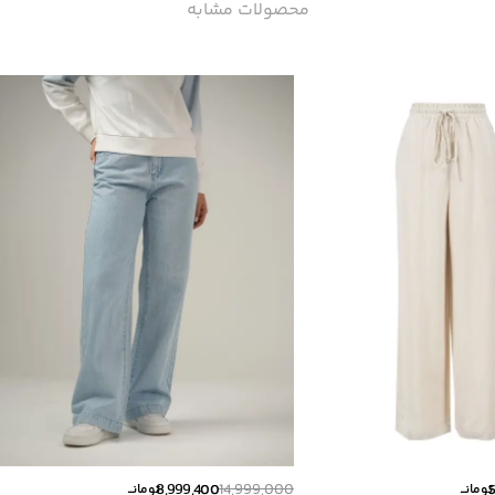
محصولات مشابه
8,999,400
14,999,000
تومانــ
تومانــ