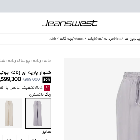
دترین ها
/
New
مردانه
/
Men
زنانه
/
Women
بچه گانه
/
Kids
فروش ویژه
/
azing Sales
خانه
زنانه
پوشاک زنانه
شلو
شلوار پارچه ای زنانه جوتی جینز
,599,300
7,999,000
30
%
30%تخفیف خالص با اقساط اسنپ پی بدون کارمزد
رنگ
خاکستری
سایز