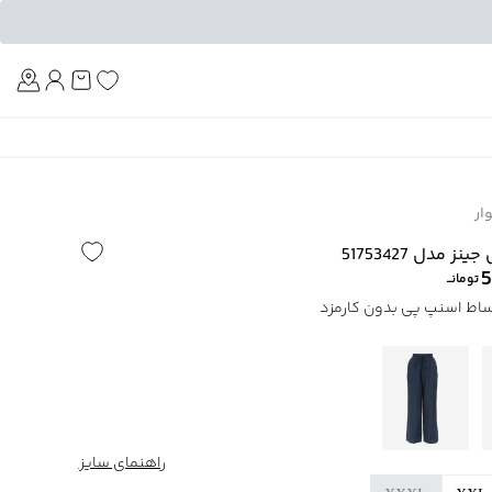
Am
ار
 مدل 51753427
5
تومانــ
راهنمای سایز