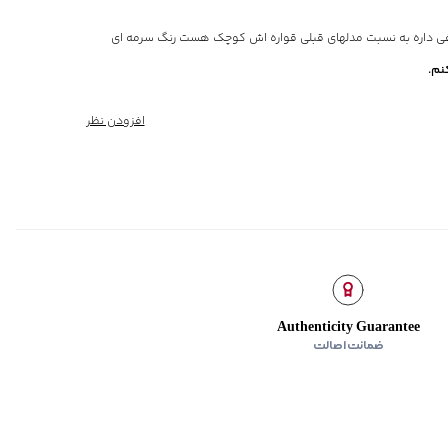
فصل
 بند قابل تنظیم سایز، ارتفاع فاق 33 سانتی‌متر
یفی داره به نسبت مدلهای قبلی قواره اش کوچک هست رنگ سرمه ای
نم.
جلو
افزودن نظر
Authenticity Guarantee
ضمانت اصالت