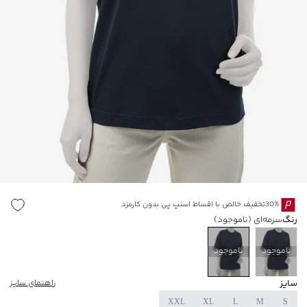
30%تخفیف خالص با اقساط اسنپ پی بدون کارمزد
رنگ
سرمه‌ای
(ناموجود)
ناموجود
ناموجود
سایز
راهنمای سایز
XXL
XL
L
M
S