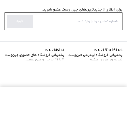
برای اطلاع از جدیدترین‌های جین‌وست عضو شوید.
تایید
02145124
021 910 161 05
پشتیبانی فروشگاه اینترنتی جین‌وست
پشتیبانی فروشگاه های حضوری جین‌وست
شبانه‌روز، هر روز هفته
11 تا 19، به جز روزهای تعطیل
موجود شد خبرم کن