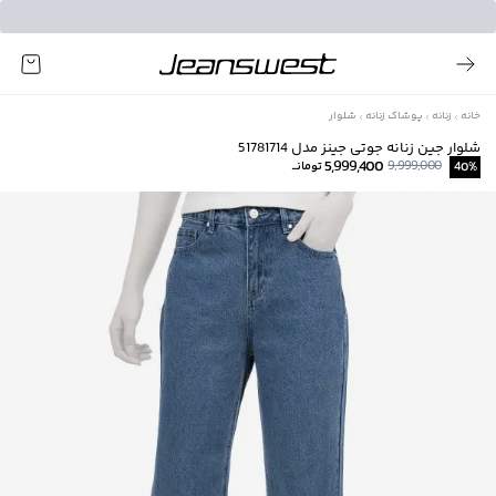
خانه
زنانه
پوشاک زنانه
شلوار
شلوار جین زنانه جوتی جینز مدل 51781714
5,999,400
9,999,000
%
40
تومانــ