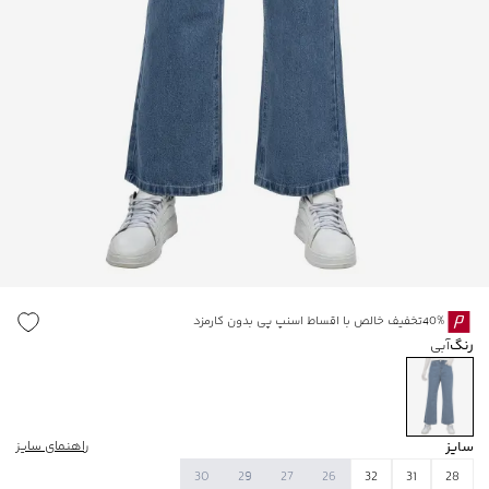
40%تخفیف خالص با اقساط اسنپ پی بدون کارمزد
رنگ
آبی
سایز
راهنمای سایز
30
29
27
26
32
31
28