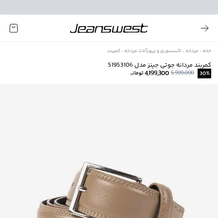
خانه
مردانه
اکسسوری و زیورآلات مردانه
کمربند
کمربند مردانه جوتی جينز مدل 51953106
4,199,300
5,999,000
%
30
تومانــ