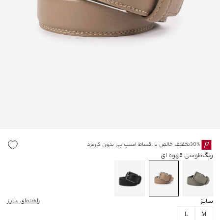
30%تخفیف خالص با اقساط اسنپ پی بدون کارمزد
رنگ
طوسی قهوه ای
سایز
راهنمای سایز
L
M