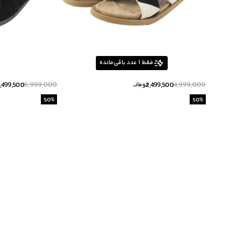
فقط
1
عدد باقی‌مانده
,499,500
6,999,000
2,499,500
4,999,000
تومانــ
50
%
50
%