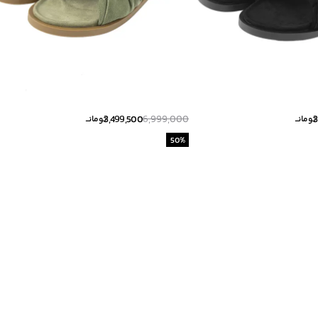
3,499,500
6,999,000
3
تومانــ
تومانــ
50
%