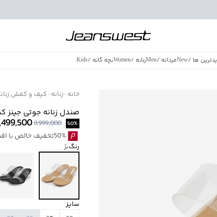
دترین ها
/
New
مردانه
/
Men
زنانه
/
Women
بچه گانه
/
Kids
فروش ویژه
/
azing Sales
خانه
زنانه
کیف و کفش زنان
صندل زنانه جوتی جینز کد 1971038
,499,500
8,999,000
50
%
50%تخفیف خالص با اقساط اسنپ پی بدون کارمزد
رنگ
بژ
سایز