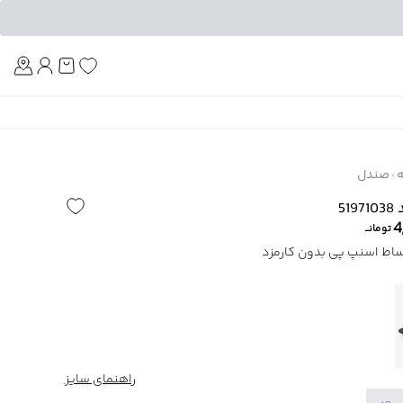
Am
ه
صندل
5
4
تومانــ
راهنمای سایز