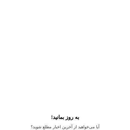
به روز بمانید!
Application error: a
client
-side exception has occurred while loading
آیا می‌خواهید از آخرین اخبار مطلع شوید؟