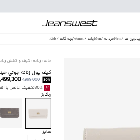
دترین ها
/
New
مردانه
/
Men
زنانه
/
Women
بچه گانه
/
Kids
فروش ویژه
/
azing Sales
خانه
زنانه
کیف و کفش زنان
كيف پول زنانه جوتي جينز كد 057
,499,300
4,999,000
30
%
30%تخفیف خالص با اقساط اسنپ پی بدون کارمزد
رنگ
بژ
سایز