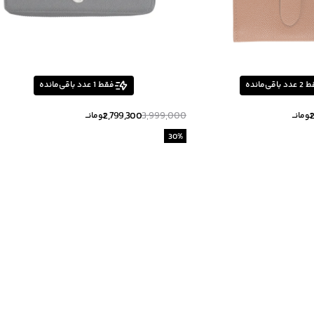
ط
2
عدد باقی‌مانده
فقط
1
عدد باقی‌مانده
2,799,300
3,999,000
تومانــ
تومانــ
30
%