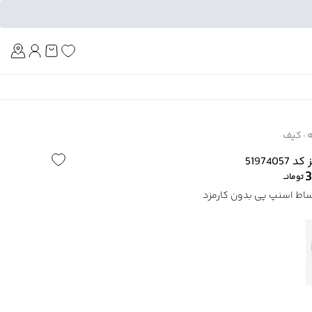
Am
ه
کیف
51974
3
تومانــ