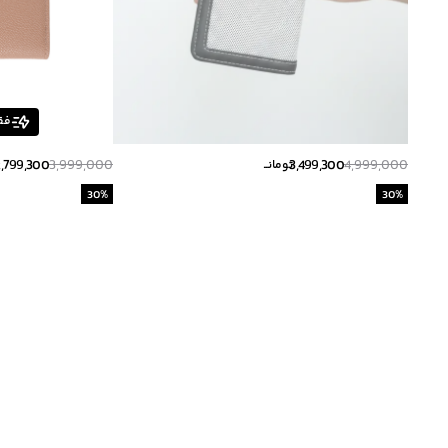
فق
2,799,300
3,999,000
3,499,300
4,999,000
تومانــ
30
%
30
%