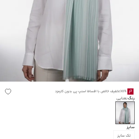
30%تخفیف خالص با اقساط اسنپ پی بدون کارمزد
رنگ
نعنایی
سایز
تک سایز