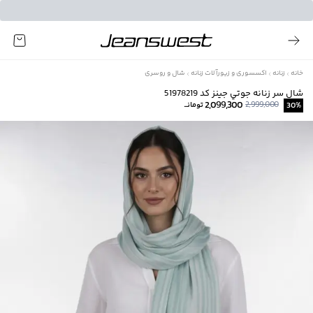
خانه
زنانه
اکسسوری و زیورآلات زنانه
شال و روسری
شال سر زنانه جوتي جينز كد 51978219
2,099,300
2,999,000
%
30
تومانــ