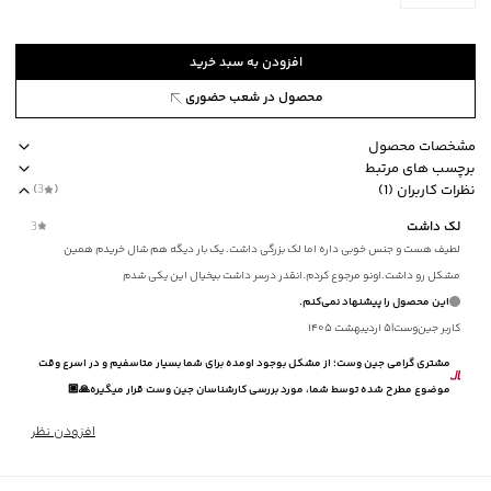
افزودن به سبد خرید
محصول در شعب حضوری
مشخصات محصول
برچسب های مرتبط
کد محصول
:
51978219J-8740-F
نظرات کاربران (1)
(
3
)
طرح
:
راه‌راه
مناسب برای فصول چهار فصل
نحوه شستشو بصورت مجزا یا با رنگ‌های مشابه
لک داشت
3
جنس پارچه
:
ویسکوز
لطیف هست و جنس خوبی داره اما لک بزرگی داشت. یک بار دیگه هم شال خریدم همین
ابعاد
:
104×198
مشکل رو داشت.اونو مرجوع کردم.انقدر درسر داشت بیخیال این یکی شدم
ضخامت
:
کم
این محصول را پیشنهاد نمی‌کنم.
ایستایی روی سر
:
دارد
کاربر جین‌وست
|
۵ اردیبهشت ۱۴۰۵
نوع شستشو
:
دستی
مشتری گرامی جین وست؛ از مشکل بوجود اومده برای شما بسیار متاسفیم و در اسرع وقت
نحوه شستشو
:
بصورت مجزا یا با رنگ‌های مشابه
موضوع مطرح شده توسط شما، مورد بررسی کارشناسان جین وست قرار میگیره🙏🏼
ماکزیمم دمای شستشو
:
30 درجه سانتی‌گراد
اتوکشی
:
150 درجه سانتی گراد
افزودن نظر
مناسب برای فصول
:
چهار فصل
سایر توضیحات
:
مسطح خشک شود