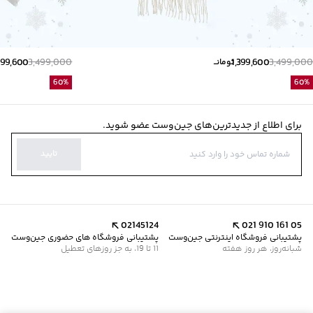
399,600
3,499,000
1,399,600
3,499,000
تومانــ
60
%
60
%
برای اطلاع از جدیدترین‌های جین‌وست عضو شوید.
تایید
02145124
021 910 161 05
پشتیبانی فروشگاه اینترنتی جین‌وست
پشتیبانی فروشگاه های حضوری جین‌وست
شبانه‌روز، هر روز هفته
11 تا 19، به جز روزهای تعطیل