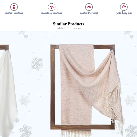
برند
:
جوتی جینز
زیر گروه
:
شال و روسری
تعویض آنلاین
ارسال ۲ ساعته
ضمانت بازگشت
ضمانت اصالت
Similar Products
محصولات مشابه