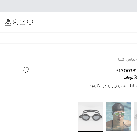
Am
لباس شنا
3
تومانــ