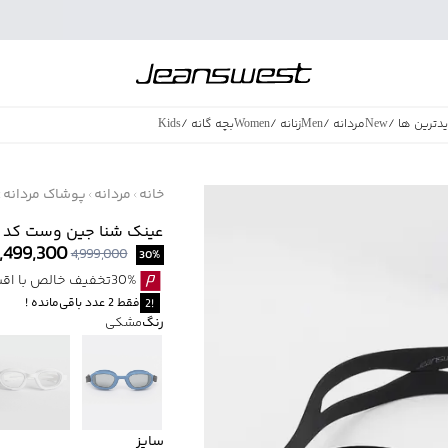
دترین ها
/
New
مردانه
/
Men
زنانه
/
Women
بچه گانه
/
Kids
فروش ویژه
/
azing Sales
خانه
مردانه
پوشاک مردانه
عینک شنا جین وست کد 51A00381
,499,300
4,999,000
30
%
30%تخفیف خالص با اقساط اسنپ پی بدون کارمزد
فقط
2
عدد باقی‌مانده
!
2
!
رنگ
مشکی
سایز