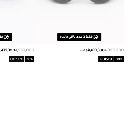
فقط
2
عدد باقی‌مانده
فق
3,499,300
4,999,000
3,499,300
4,999,000
تومانــ
30
%
30
%