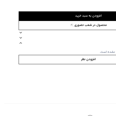
افزودن به سبد خرید
محصول در شعب حضوری
51A0
اده
مناسب برای آقایان و بانوان
جنس لنز پلاستیک
برند جين وست
 نشده است.
افزودن نظر
فظ سیلیکونی نرم دور چشم و پشتی بینی، بند قابل تنظیم