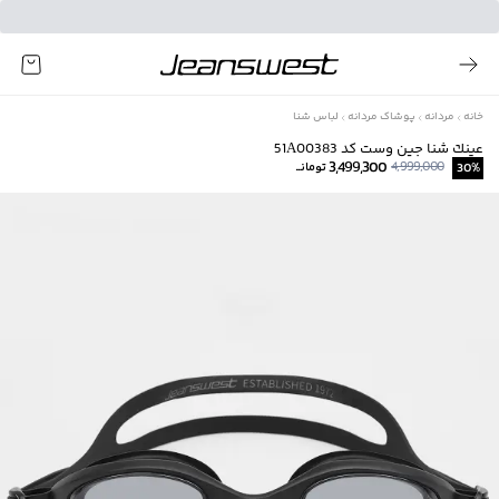
خانه
مردانه
پوشاک مردانه
لباس شنا
عينك شنا جين وست كد 51A00383
3,499,300
4,999,000
%
30
تومانــ