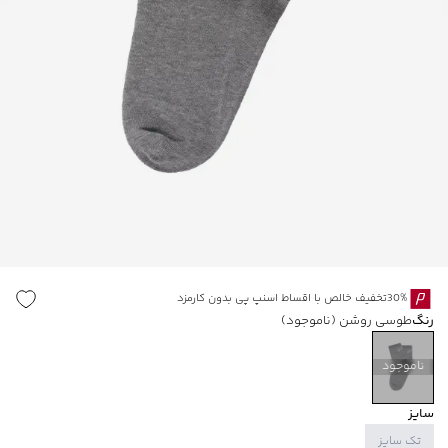
30%تخفیف خالص با اقساط اسنپ پی بدون کارمزد
رنگ
طوسی روشن
(ناموجود)
ناموجود
سایز
تک سایز