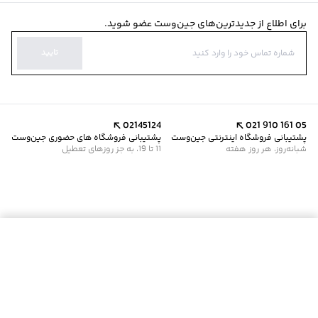
برای اطلاع از جدیدترین‌های جین‌وست عضو شوید.
تایید
02145124
021 910 161 05
پشتیبانی فروشگاه اینترنتی جین‌وست
پشتیبانی فروشگاه های حضوری جین‌وست
شبانه‌روز، هر روز هفته
11 تا 19، به جز روزهای تعطیل
موجود شد خبرم کن