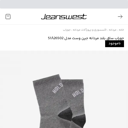
خانه
مردانه
اکسسوری و زیورآلات مردانه
جوراب
جوراب ساق بلند مردانه جين وست مدل 51A26502
ناموجود