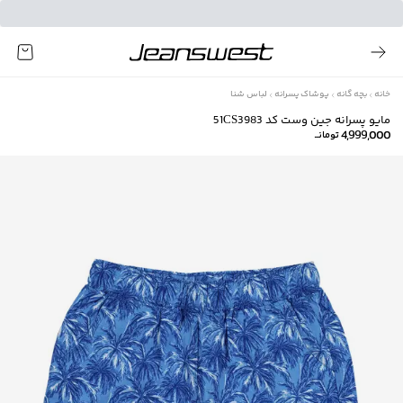
خانه
بچه گانه
پوشاک پسرانه
لباس شنا
مايو پسرانه جين وست كد 51CS3983
4,999,000
تومانــ