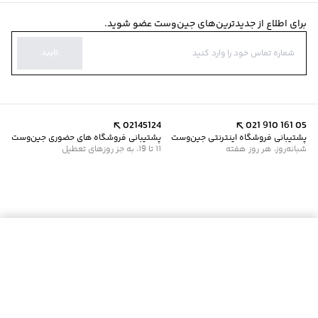
برای اطلاع از جدیدترین‌های جین‌وست عضو شوید.
تایید
02145124
021 910 161 05
پشتیبانی فروشگاه اینترنتی جین‌وست
پشتیبانی فروشگاه های حضوری جین‌وست
شبانه‌روز، هر روز هفته
11 تا 19، به جز روزهای تعطیل
موجود شد خبرم کن