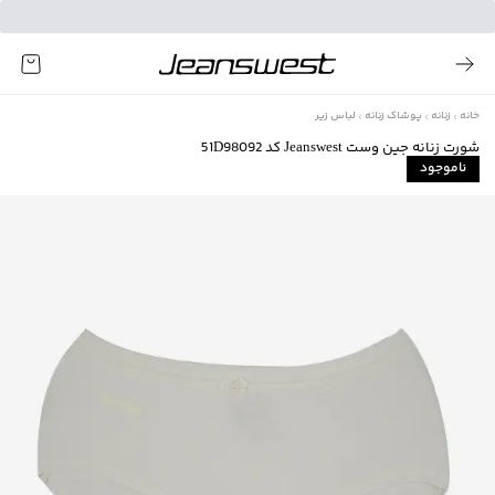
خانه
زنانه
پوشاک زنانه
لباس زیر
شورت زنانه جین وست Jeanswest کد 51D98092
ناموجود