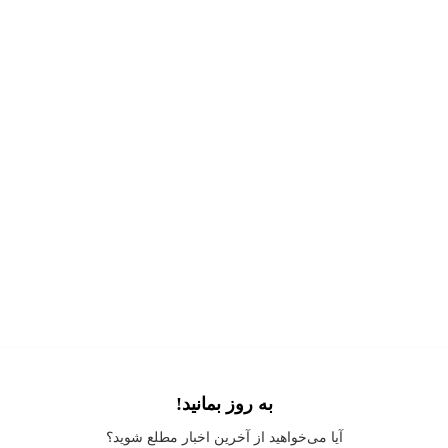
به روز بمانید!
Application error: a
client
-side exception has occurred while loading
آیا می‌خواهید از آخرین اخبار مطلع شوید؟