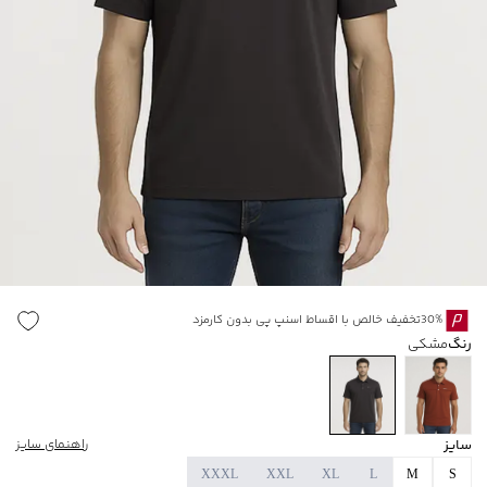
30%تخفیف خالص با اقساط اسنپ پی بدون کارمزد
رنگ
مشکی
سایز
راهنمای سایز
XXXL
XXL
XL
L
M
S