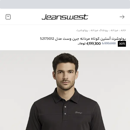
خانه
مردانه
پوشاک مردانه
پولوشرت
پولوشرت آستین کوتاه مردانه جین وست مدل 52173012
4,199,300
5,999,000
%
30
تومانــ