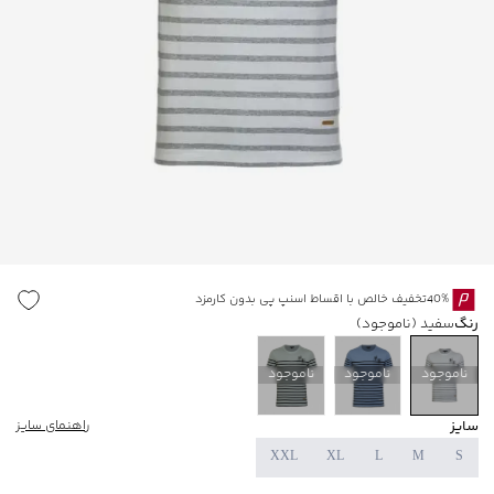
40%تخفیف خالص با اقساط اسنپ پی بدون کارمزد
رنگ
سفید
(ناموجود)
ناموجود
ناموجود
ناموجود
سایز
راهنمای سایز
XXL
XL
L
M
S