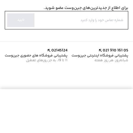
برای اطلاع از جدیدترین‌های جین‌وست عضو شوید.
تایید
02145124
021 910 161 05
پشتیبانی فروشگاه اینترنتی جین‌وست
پشتیبانی فروشگاه های حضوری جین‌وست
شبانه‌روز، هر روز هفته
11 تا 19، به جز روزهای تعطیل
موجود شد خبرم کن