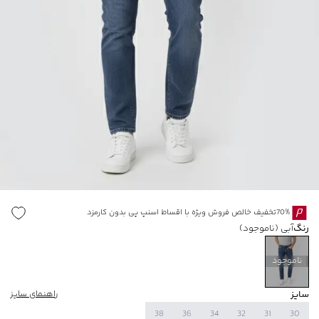
70%تخفیف خالص فروش ویژه با اقساط اسنپ پی بدون کارمزد
رنگ
آبی
(ناموجود)
ناموجود
سایز
راهنمای سایز
38
36
34
32
31
30