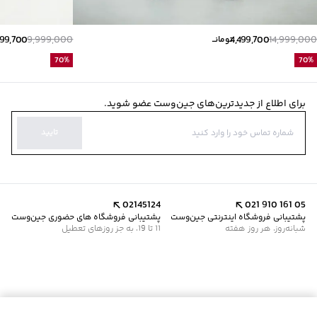
999,700
9,999,000
4,499,700
14,999,000
تومانــ
70
%
70
%
برای اطلاع از جدیدترین‌های جین‌وست عضو شوید.
تایید
02145124
021 910 161 05
پشتیبانی فروشگاه اینترنتی جین‌وست
پشتیبانی فروشگاه های حضوری جین‌وست
شبانه‌روز، هر روز هفته
11 تا 19، به جز روزهای تعطیل