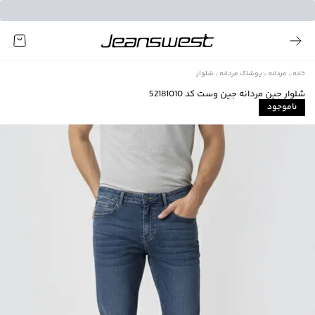
خانه
مردانه
پوشاک مردانه
شلوار
شلوار جين مردانه جين وست كد 52181010
ناموجود