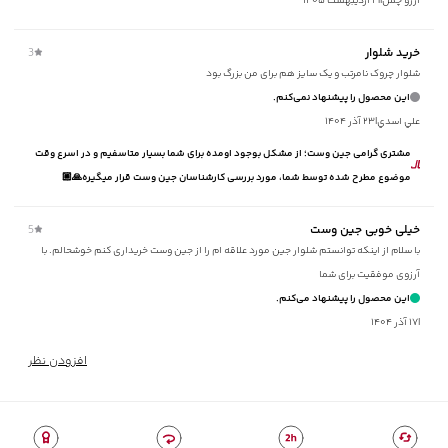
آرزو چمن
|
۱۹ اردیبهشت ۱۴۰۵
سایر توضیحات
:
جنس 62.7% نخ‌پنبه، 35.6% پلی‌استر، 1.7% الاستان، ارتفاع
فاق 30 سانتی‌متر
خرید شلوار
3
برند
:
جين وست
شلوار چروک نامرتب و یک سایز هم برای من بزرگ بود
مناسب برای
:
آقايان
این محصول را پیشنهاد نمی‌کنم.
نوع جیب
:
دو جیب منحنی در جلو، دو جیب پاکتی در پشت
علي اسدي
|
۲۳ آذر ۱۴۰۴
زیر گروه
:
شلوار
شیوه‌برش
:
Taper fit
مشتری گرامی جین وست؛ از مشکل بوجود اومده برای شما بسیار متاسفیم و در اسرع وقت
موضوع مطرح شده توسط شما، مورد بررسی کارشناسان جین وست قرار میگیره🙏🏼
خیلی خوبی جین وست
5
با سلام از اینکه توانستم شلوار جین مورد علاقه ام را از جین وست خریداری کنم خوشحالم. با
آرزوی موفقیت برای شما
این محصول را پیشنهاد می‌کنم.
|
۱۷ آذر ۱۴۰۴
افزودن نظر