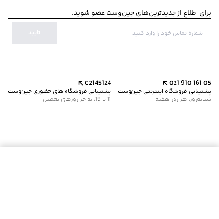
برای اطلاع از جدیدترین‌های جین‌وست عضو شوید.
تایید
02145124
021 910 161 05
پشتیبانی فروشگاه اینترنتی جین‌وست
پشتیبانی فروشگاه های حضوری جین‌وست
شبانه‌روز، هر روز هفته
11 تا 19، به جز روزهای تعطیل
موجود شد خبرم کن