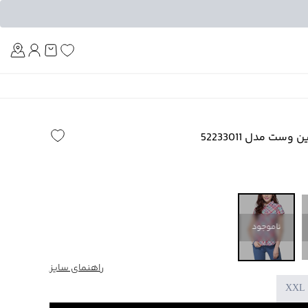
Am
ست مدل 52233011
ناموجود
راهنمای سایز
XXL