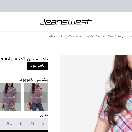
دترین ها
/
New
مردانه
/
Men
زنانه
/
Women
بچه گانه
/
Kids
فروش ویژه
/
azing Sales
بلوز آستین کوتاه زنانه جین و
ناموجود
رنگ
سبز
(ناموجود)
ناموجود
ناموجود
سایز
XL
L
M
S