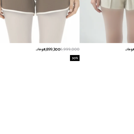
4,899,300
6,999,000
ومانــ
تومانــ
30
%