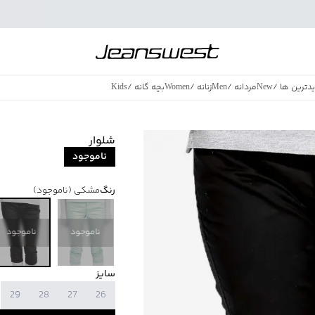
دترین ها
/
New
مردانه
/
Men
زنانه
/
Women
بچه گانه
/
Kids
فروش ویژه
/
azing Sales
شلوار
ناموجود
رنگ
مشکی
(ناموجود)
ناموجود
ناموجود
سایز
29
28
27
26