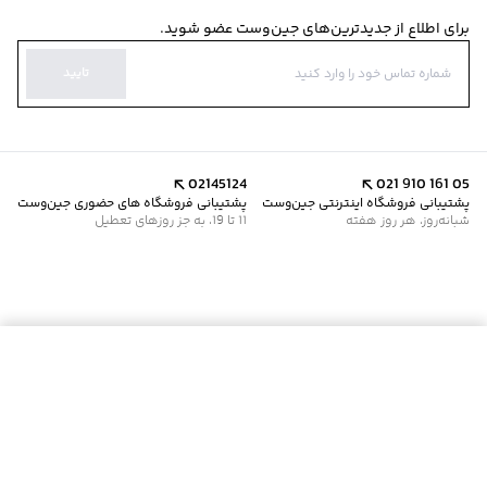
برای اطلاع از جدیدترین‌های جین‌وست عضو شوید.
تایید
02145124
021 910 161 05
پشتیبانی فروشگاه اینترنتی جین‌وست
پشتیبانی فروشگاه های حضوری جین‌وست
شبانه‌روز، هر روز هفته
11 تا 19، به جز روزهای تعطیل
موجود شد خبرم کن