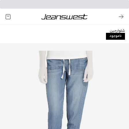
شلوارجین
ناموجود