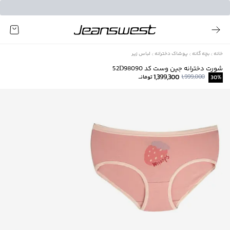
خانه
بچه گانه
پوشاک دخترانه
لباس زیر
شورت دخترانه جین وست کد 52D98090
1,399,300
1,999,000
%
30
تومانــ