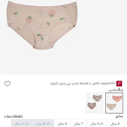
30%تخفیف خالص با اقساط اسنپ پی بدون کارمزد
رنگ
یاسی
سایز
راهنمای سایز
4 سال
5-6 سال
7 سال
8 سال
9-10 سال
11-12 سال