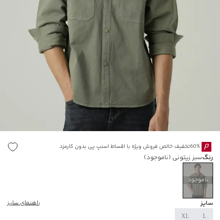
60%تخفیف خالص فروش ویژه با اقساط اسنپ پی بدون کارمزد
رنگ
سبز زیتونی
(ناموجود)
ناموجود
سایز
راهنمای سایز
XL
L