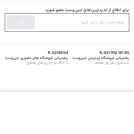
برای اطلاع از جدیدترین‌های جین‌وست عضو شوید.
تایید
02145124
021 910 161 05
پشتیبانی فروشگاه اینترنتی جین‌وست
پشتیبانی فروشگاه های حضوری جین‌وست
شبانه‌روز، هر روز هفته
11 تا 19، به جز روزهای تعطیل
موجود شد خبرم کن