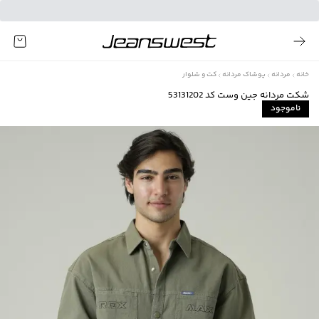
خانه
مردانه
پوشاک مردانه
کت و شلوار
شكت مردانه جين وست كد 53131202
ناموجود