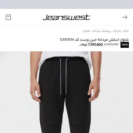
خانه
مردانه
پوشاک مردانه
شلوار
شلوار اسلش مردانه جين وست كد 53151514
7,199,400
11,999,000
%
40
تومانــ