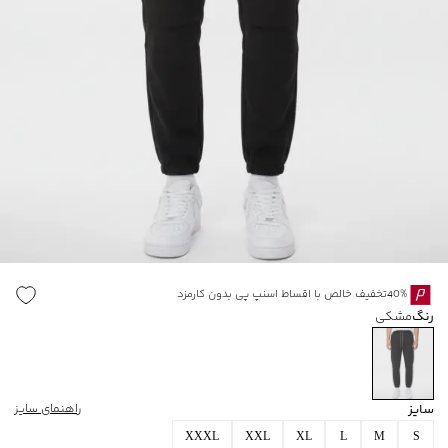
40%تخفیف خالص با اقساط اسنپ پی بدون کارمزد
رنگ
مشکی
سایز
راهنمای سایز
XXXL
XXL
XL
L
M
S