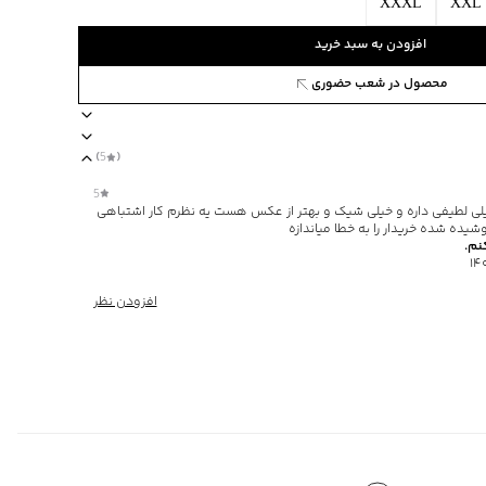
XXXL
XXL
افزودن به سبد خرید
محصول در شعب حضوری
)
5
(
ضخامت متوسط
یقه گرد
جنس پارچه پلی استر
برند جین وست
مناس
5
ی لطیفی داره و خیلی شیک و بهتر از عکس هست یه نظرم کار اشتباهی
یده شده خریدار را به خطا میاندازه
نم.
افزودن نظر
ی
رنگ های مشابه
‌گراد
فصل