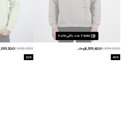
فقط
3
عدد باقی‌مانده
5,599,300
7,999,000
5,399,400
8,999,000
تومانــ
30
%
40
%