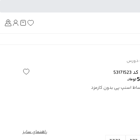
Am
دورس
5317
5
تومانــ
راهنمای سایز