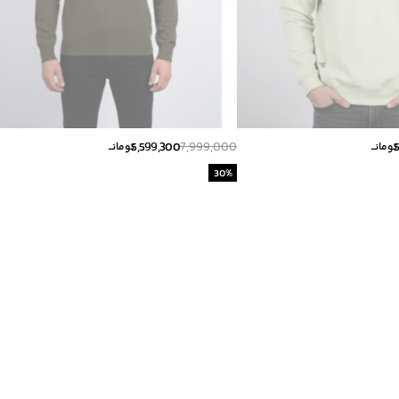
5,599,300
7,999,000
تومانــ
تومانــ
30
%