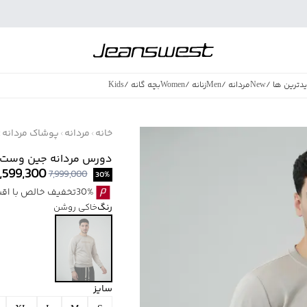
دترین ها
/
New
مردانه
/
Men
زنانه
/
Women
بچه گانه
/
Kids
فروش ویژه
/
azing Sales
خانه
مردانه
پوشاک مردانه
دورس مردانه جين وست كد 1523
,599,300
7,999,000
30
%
30%تخفیف خالص با اقساط اسنپ پی بدون کارمزد
رنگ
خاکی روشن
سایز