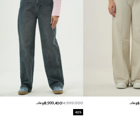
8,999,400
14,999,000
5
تومانــ
تومانــ
40
%