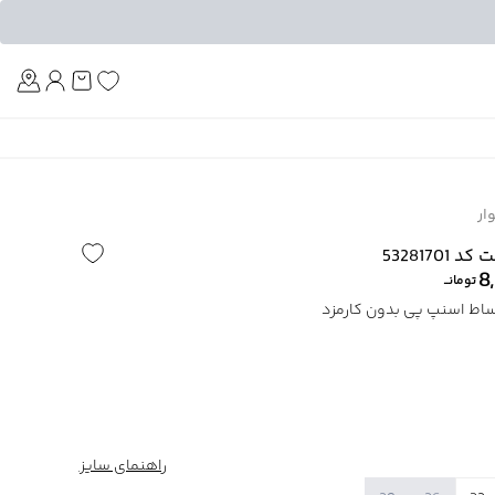
Am
ار
5328170
8
تومانــ
راهنمای سایز