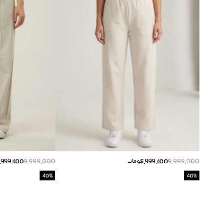
,999,400
9,999,000
5,999,400
9,999,000
تومانــ
40
%
40
%