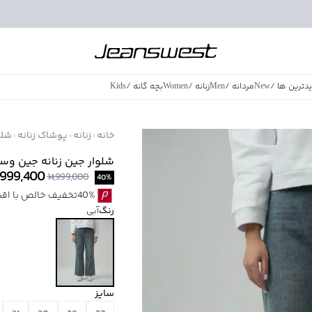
دترین ها
/
New
مردانه
/
Men
زنانه
/
Women
بچه گانه
/
Kids
فروش ویژه
/
azing Sales
خانه
زنانه
پوشاک زنانه
شلو
شلوار جين زنانه جين وست كد 1
,999,400
14,999,000
40
%
40%تخفیف خالص با اقساط اسنپ پی بدون کارمزد
رنگ
آبی
سایز