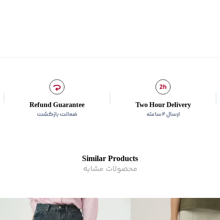
نوع جیب
:
دو جیب هلالی در
زیر گروه
:
شلوار
شیوه‌برش
:
Wide leg
Refund Guarantee
Two Hour Delivery
ارسال ۲ ساعته
ضمانت بازگشت
Similar Products
محصولات مشابه