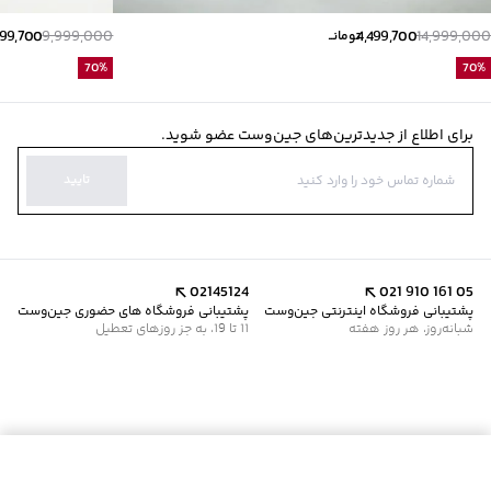
999,700
9,999,000
4,499,700
14,999,000
تومانــ
70
%
70
%
برای اطلاع از جدیدترین‌های جین‌وست عضو شوید.
تایید
02145124
021 910 161 05
پشتیبانی فروشگاه اینترنتی جین‌وست
پشتیبانی فروشگاه های حضوری جین‌وست
شبانه‌روز، هر روز هفته
11 تا 19، به جز روزهای تعطیل
افزودن به سبد خرید