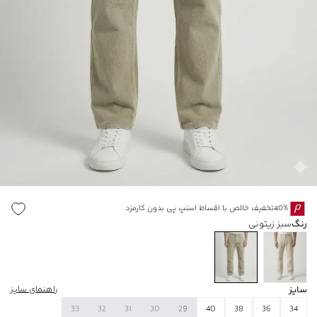
40%تخفیف خالص با اقساط اسنپ پی بدون کارمزد
رنگ
سبز زیتونی
سایز
راهنمای سایز
33
32
31
30
29
40
38
36
34