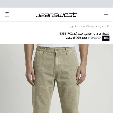
خانه
مردانه
پوشاک مردانه
شلوار
شلوار مردانه جوتي جينز كد 53551702
8,999,400
14,999,000
%
40
تومانــ