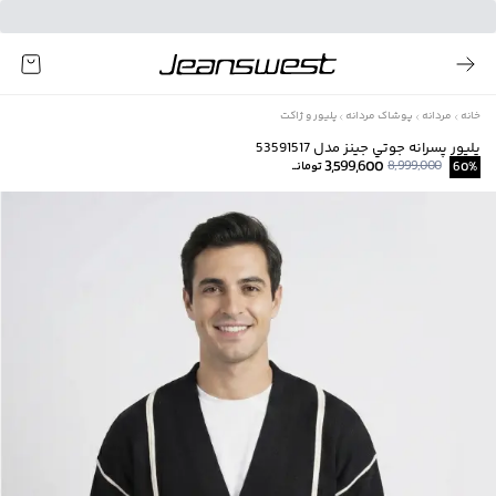
خانه
مردانه
پوشاک مردانه
پلیور و ژاکت
پليور پسرانه جوتي جينز مدل 53591517
3,599,600
8,999,000
%
60
تومانــ