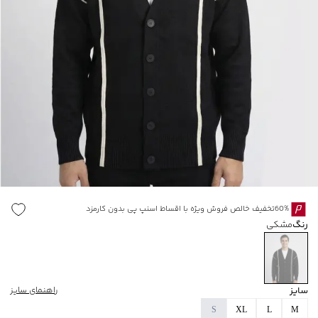
60%تخفیف خالص فروش ویژه با اقساط اسنپ پی بدون کارمزد
رنگ
مشکی
سایز
راهنمای سایز
S
XL
L
M