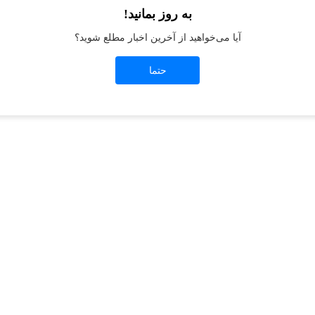
به روز بمانید!
آیا می‌خواهید از آخرین اخبار مطلع شوید؟
t
-side exception has occurred while loading
jeanswest.ir
(see the
browser conso
حتما