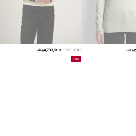
4,799,600
11,999,000
2
تومانــ
تومانــ
60
%