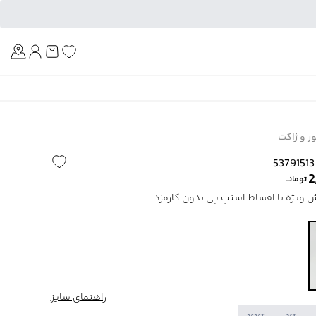
Am
ور و ژاکت
2
تومانــ
راهنمای سایز