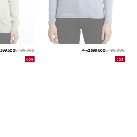
,599,600
6,499,000
2,599,600
6,499,000
تومانــ
60
%
60
%