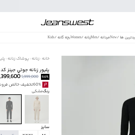
دترین ها
/
New
مردانه
/
Men
زنانه
/
Women
بچه گانه
/
Kids
فروش ویژه
/
azing Sales
خانه
زنانه
پوشاک زنانه
پلی
پليور زنانه جوتي جينز كد 53791513
,399,600
5,999,000
60
%
60%تخفیف خالص فروش ویژه با اقساط اسنپ پی بدون کارمزد
رنگ
مشکی
سایز