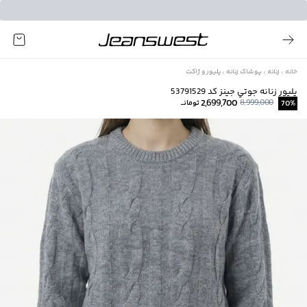
خانه
زنانه
پوشاک زنانه
پلیور و ژاکت
پليور زنانه جوتي جينز كد 53791529
2,699,700
8,999,000
%
70
تومانــ