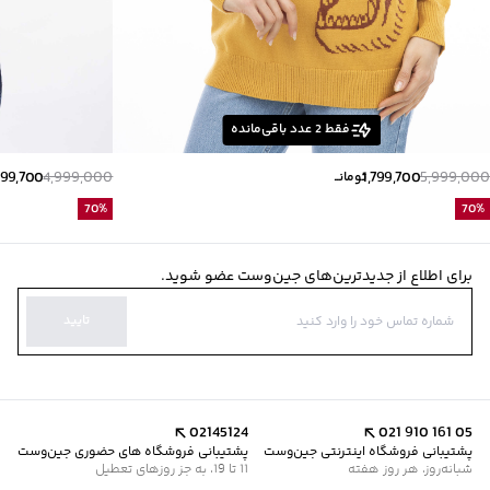
فقط
2
عدد باقی‌مانده
499,700
4,999,000
1,799,700
5,999,000
تومانــ
70
%
70
%
برای اطلاع از جدیدترین‌های جین‌وست عضو شوید.
تایید
02145124
021 910 161 05
پشتیبانی فروشگاه اینترنتی جین‌وست
پشتیبانی فروشگاه های حضوری جین‌وست
شبانه‌روز، هر روز هفته
11 تا 19، به جز روزهای تعطیل