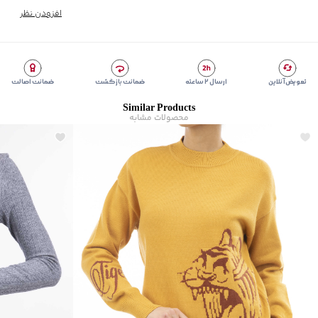
سرآستین و پایین لباس
افزودن نظر
برند
:
جوتی جینز
زیر گروه
:
پلیور و ژاکت
شیوه‌برش
:
Regular fit
تعویض آنلاین
ارسال ۲ ساعته
ضمانت بازگشت
ضمانت اصالت
Similar Products
محصولات مشابه