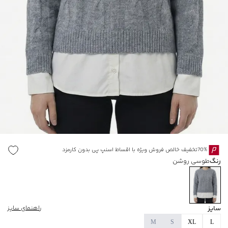
70%تخفیف خالص فروش ویژه با اقساط اسنپ پی بدون کارمزد
رنگ
طوسی روشن
سایز
راهنمای سایز
M
S
XL
L