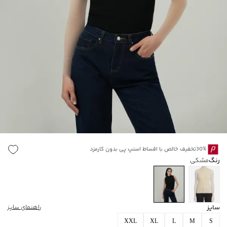
30%تخفیف خالص با اقساط اسنپ پی بدون کارمزد
رنگ
مشکی
سایز
راهنمای سایز
XXL
XL
L
M
S