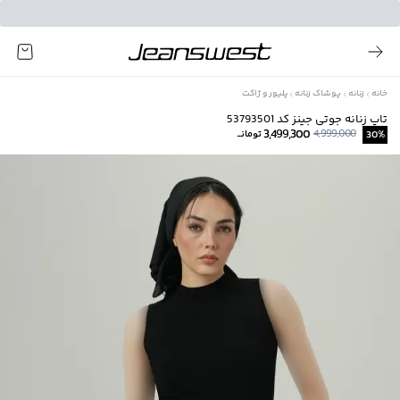
خانه
زنانه
پوشاک زنانه
پلیور و ژاکت
تاپ زنانه جوتی جینز کد 53793501
3,499,300
4,999,000
%
30
تومانــ